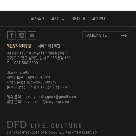
회사소개
오시는길
채용안내
고객센터
facebook
instagram
youtube
FAMILY SITE
개인정보처리방침
서비스 이용약관
㈜디에프디인터내셔날 더스테이힐링파크
경기도 가평군 설악면 한서로 268번길 157
Tel : 031-580-3800
대표자 : 김형택
개인정보관리 책임자 : 방진환
사업자등록번호 : 649-85-00379
통신판매업신고 : 제2017-경기가평-87호
제휴 문의 :
thestayhealingpark@gmail.com
대관 문의 :
soyoun.kim@dfdgroup.com
COPYRIGHT(C) 2017 DFD Group ALL RIGHTS RESERVED